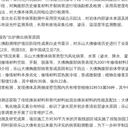
手段，对胸腹部历史修复材料开裂病害进行现场勘察及检测；采用高密度
场法，对大佛本体两点间电位进行检测等。
次在石窟寺病害勘测中采用荧光碳点示踪法，对岩体内部渗水来源及路
体布设光纤监测系统，长期有效地采集位移、渗压、温湿度等监测数据。
告”出炉揪出病害原因
勘测维护项目阶段性成果白皮书显示，对乐山大佛修缮历史进行了全面梳
2次、民国3次、新中国成立后7次。
”情况来看，乐山大佛整体病害类型为风化病害、水害（渗水、降水、凝
期修缮材料空鼓、开裂、脱落等。大佛胸腹部病害表现为2001年修缮材料
绍，乐山大佛胸腹部病害形成原因有以下四点：大佛胸腹部岩体带状渗
离；修缮材料本身劣化；修缮材料层热胀冷缩，形成微裂缝；植物在修复
裂缝52条，其中横向30条、纵向22条。
检测，发现佛体及两侧崖壁范围内共有维管植物32科53属56种，其中
还获取了传统捶灰材料和替代材料如混合捶灰材料的性能及配比；大佛
征、氧化物及元素分布特征，标识了渗水层并初步查清岩层渗水原因；乐
病害调查并开展了日常维护工作。
及研究成果，项目施工方对30平方米的开裂残损区域实施了排险加固工
，同时获得乐山大佛有史以来最为详实的病害勘测数据，为下一步科学制