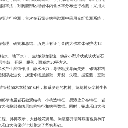
电阻率法，对胸腹部区域岩体内含水率分布进行检测；采用大
径进行检测；首次在石窟寺病害勘测中采用光纤监测系统，
理、研究和总结。历史上有证可查的大佛本体保护达12
结水、地下水）、生物植物侵蚀、佛身小型片状或块状岩石
层空鼓、开裂、脱落，面积约30平方米。
水产生溶蚀作用、静水压力，导致粘接界面失效、修缮材料
层裂隙处滋长，加速修缮层起鼓、开裂、失稳。据监测，空鼓
维管植物木本植物16种，根系发达的构树、黄葛树及栾树生长
赋存地层岩石微观结构、小构造特征、易溶盐分布特征、岩
山大佛脸部修缮层结构特征和病害数据。同时，完成乐山大佛
程。孙博表示，大佛脸花鼻黑、胸腹部开裂等病害也得到了
定乐山大佛保护计划奠定了坚实基础。