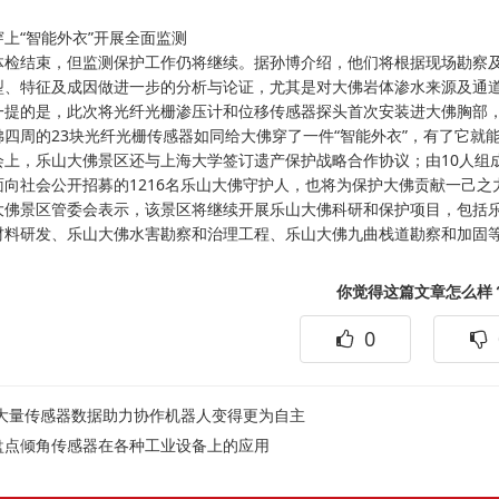
“智能外衣”开展全面监测
结束，但监测保护工作仍将继续。据孙博介绍，他们将根据现场勘察及
型、特征及成因做进一步的分析与论证，尤其是对大佛岩体渗水来源及通
的是，此次将光纤光栅渗压计和位移传感器探头首次安装进大佛胸部，
佛四周的23块光纤光栅传感器如同给大佛穿了一件“智能外衣”，有了它就
，乐山大佛景区还与上海大学签订遗产保护战略合作协议；由10人组成
面向社会公开招募的1216名乐山大佛守护人，也将为保护大佛贡献一己之
景区管委会表示，该景区将继续开展乐山大佛科研和保护项目，包括乐
材料研发、乐山大佛水害勘察和治理工程、乐山大佛九曲栈道勘察和加固
你觉得这篇文章怎么样
0
大量传感器数据助力协作机器人变得更为自主
盘点倾角传感器在各种工业设备上的应用