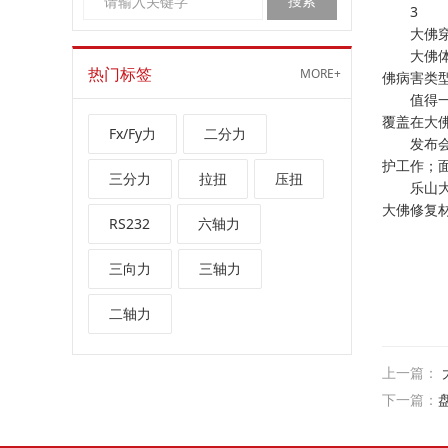
3
大佛穿上
大佛体检
热门标签
MORE+
佛病害类
值得一提
覆盖在大
Fx/Fy力
二分力
发布会上
护工作；
三分力
拉扭
压扭
乐山大佛
大佛修复
RS232
六轴力
三向力
三轴力
二轴力
上一篇：
下一篇：