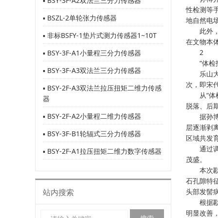
▪ BSY-3F-A2双法兰三分力传感器
性检测等
▪ BSZL-2单轮张力传感器
地自然电
此外，首
▪ 非标BSFY-1垫片式测力传感器1~10T
在文物本
2
▪ BSY-3F-A1小量程三分力传感器
“体检报
▪ BSY-3F-A3双法兰三分力传感器
乐山大佛
次，即宋代
▪ BSY-2F-A3双法兰拉压扭矩二维力传感
从“体检
器
脱落、后
▪ BSY-2F-A2小量程二维力传感器
据孙博介
层逐渐剥
▪ BSY-3F-B1轮辐式三分力传感器
区域共发育
通过调查
▪ BSY-2F-A1拉压扭矩二维力数字传感器
茂盛。
本次勘测
石孔隙特
站内搜索
头部发髻
根据勘测
明显改善